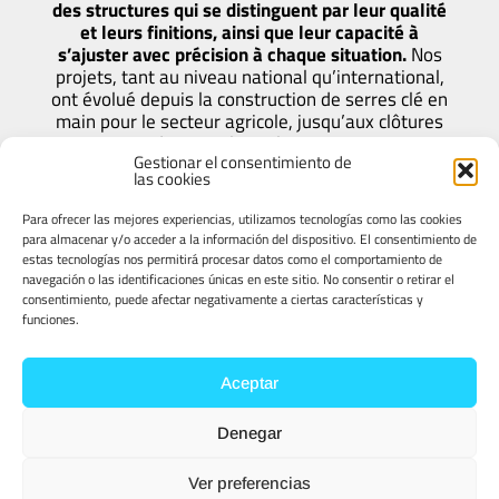
des structures qui se distinguent par leur qualité
et leurs finitions, ainsi que leur capacité à
s’ajuster avec précision à chaque situation.
Nos
projets, tant au niveau national qu’international,
ont évolué depuis la construction de serres clé en
main pour le secteur agricole, jusqu’aux clôtures
de centrales solaires po
Gestionar el consentimiento de
las cookies
1.
2.
Para ofrecer las mejores experiencias, utilizamos tecnologías como las cookies
para almacenar y/o acceder a la información del dispositivo. El consentimiento de
estas tecnologías nos permitirá procesar datos como el comportamiento de
navegación o las identificaciones únicas en este sitio. No consentir o retirar el
consentimiento, puede afectar negativamente a ciertas características y
Nous identifions la
Nous fabriquons le
funciones.
solution la plus adaptée.
produit
entièrement sur mesure.
3.
4.
Aceptar
Denegar
Nous réalisons
Nous assurons la
Ver preferencias