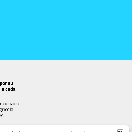
por su
n a cada
lucionado
rícola,
es.