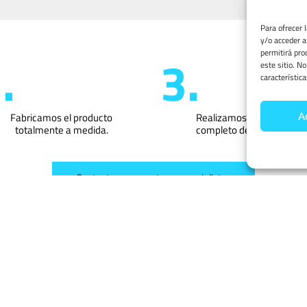
Para ofrecer 
y/o acceder a
permitirá pro
.
3.
este sitio. N
característica
Fabricamos el producto
Realizamos el montaje
A
totalmente a medida.
completo del proyecto.
Contacta con nuestros especialistas
Conoce
Nuestros Proyectos
RNADEROS
UMBRÁCULOS
CUBIERTA
VA