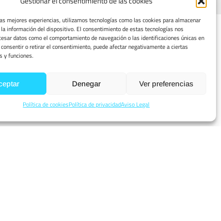
Gestionar el consentimiento de las cookies
las mejores experiencias, utilizamos tecnologías como las cookies para almacenar
 la información del dispositivo. El consentimiento de estas tecnologías nos
cesar datos como el comportamiento de navegación o las identificaciones únicas en
4.
o consentir o retirar el consentimiento, puede afectar negativamente a ciertas
s y funciones.
Proporcionamos
ceptar
Denegar
Ver preferencias
mantenimiento integral.
Política de cookies
Política de privacidad
Aviso Legal
LLADOS
CORTAVIENTOS
NAVES