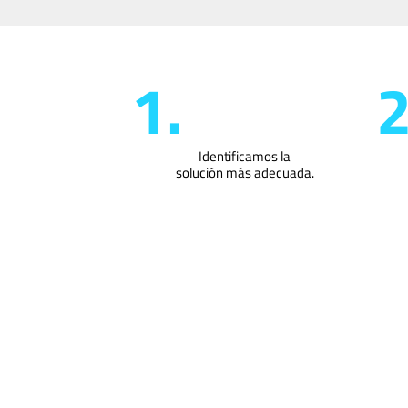
1.
2
Identificamos la
solución más adecuada.
INVERNADEROS
INVERNADEROS
INVE