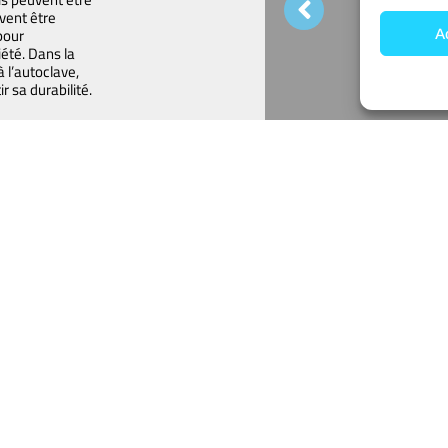
vent être
pour
A
iété. Dans la
à l’autoclave,
r sa durabilité.