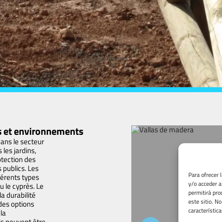
es et environnements
 dans le secteur
les jardins,
otection des
 publics. Les
Para ofrecer 
férents types
y/o acceder a
ou le cyprès. Le
permitirá pro
a durabilité
este sitio. N
 des options
característica
 la
is peuvent être