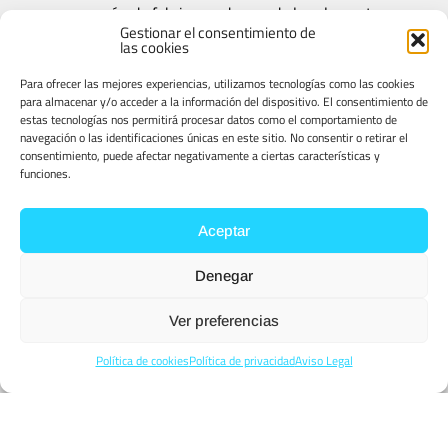
se encargarán de fabricar cada uno de los elementos
Gestionar el consentimiento de
que sean necesarios. Tras terminar esta fase, nuestro
las cookies
equipo propio de montadores hará que la última etapa
Para ofrecer las mejores experiencias, utilizamos tecnologías como las cookies
culmine con éxito.
para almacenar y/o acceder a la información del dispositivo. El consentimiento de
Los tiempos cambian y las necesidades evolucionan. Por
estas tecnologías nos permitirá procesar datos como el comportamiento de
navegación o las identificaciones únicas en este sitio. No consentir o retirar el
ello, entre otras actuaciones, INVERAMEL asumió el
consentimiento, puede afectar negativamente a ciertas características y
reto de implantar un Sistema de Calidad basado en las
funciones.
Normas UNE-EN-ISO 9001 y trabajamos en ello
diariamente.
Aceptar
Denegar
Conoce nuestra política de calidad
Ver preferencias
Política de cookies
Política de privacidad
Aviso Legal